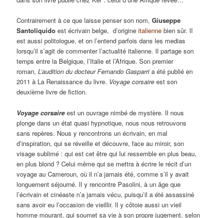
Contrairement à ce que laisse penser son nom,
Giuseppe
Santoliquido
est écrivain belge, d’origine
italienne
bien sûr. Il
est aussi politologue, et on l’entend parfois dans les medias
lorsqu’il s’agit de commenter l’actualité italienne. Il partage son
temps entre la Belgique, l’Italie et l’Afrique. Son premier
roman,
L’audition du docteur Fernando Gasparri
a été publié en
2011 à La Renaissance du livre.
Voyage corsaire
est son
deuxième livre de fiction.
Voyage corsaire
est un ouvrage nimbé de mystère. Il nous
plonge dans un état quasi hypnotique, nous nous retrouvons
sans repères. Nous y rencontrons un écrivain, en mal
d’inspiration, qui se réveille et découvre, face au miroir, son
visage sublimé : qui est cet être qui lui ressemble en plus beau,
en plus blond ? Celui même qui se mettra à écrire le récit d’un
voyage au Cameroun, où il n’a jamais été, comme s’il y avait
longuement séjourné. Il y rencontre Pasolini, à un âge que
l’écrivain et cinéaste n’a jamais vécu, puisqu’il a été assassiné
sans avoir eu l’occasion de vieillir. Il y côtoie aussi un vieil
homme mourant, qui soumet sa vie à son propre jugement, selon