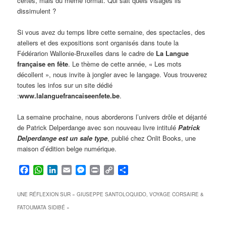
certes, mais du même format. Qui sait quels visages ils
dissimulent ?
Si vous avez du temps libre cette semaine, des spectacles, des
ateliers et des expositions sont organisés dans toute la
Fédérarion Wallonie-Bruxelles dans le cadre de
La Langue
française en fête
. Le thème de cette année, « Les mots
décollent », nous invite à jongler avec le langage. Vous trouverez
toutes les infos sur un site dédié
:
www.lalanguefrancaiseenfete.be
.
La semaine prochaine, nous aborderons l’univers drôle et déjanté
de Patrick Delperdange avec son nouveau livre intitulé
Patrick
Delperdange est un sale type
, publié chez Onlit Books, une
maison d’édition belge numérique.
Facebook
WhatsApp
LinkedIn
Email
Messenger
Print
Copy
Partager
Link
UNE RÉFLEXION SUR «
GIUSEPPE SANTOLOQUIDO, VOYAGE CORSAIRE &
FATOUMATA SIDIBÉ
»