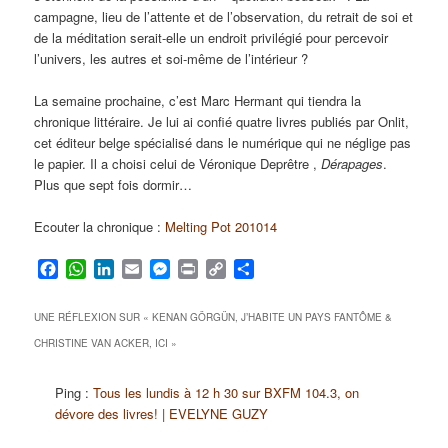
campagne, lieu de l’attente et de l’observation, du retrait de soi et
de la méditation serait-elle un endroit privilégié pour percevoir
l’univers, les autres et soi-même de l’intérieur ?
La semaine prochaine, c’est Marc Hermant qui tiendra la
chronique littéraire. Je lui ai confié quatre livres publiés par Onlit,
cet éditeur belge spécialisé dans le numérique qui ne néglige pas
le papier. Il a choisi celui de Véronique Deprêtre ,
Dérapages
.
Plus que sept fois dormir…
Ecouter la chronique :
Melting Pot 201014
Facebook
WhatsApp
LinkedIn
Email
Messenger
Print
Copy
Partager
Link
UNE RÉFLEXION SUR «
KENAN GÖRGÜN, J’HABITE UN PAYS FANTÔME &
CHRISTINE VAN ACKER, ICI
»
Ping :
Tous les lundis à 12 h 30 sur BXFM 104.3, on
dévore des livres! | EVELYNE GUZY