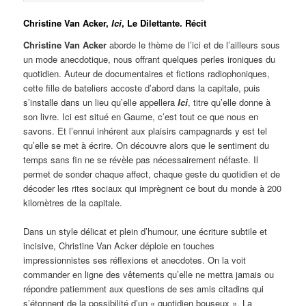
Christine Van Acker,
Ici
, Le Dilettante. Récit
Christine Van Acker
aborde le thème de l’ici et de l’ailleurs sous
un mode anecdotique, nous offrant quelques perles ironiques du
quotidien. Auteur de documentaires et fictions radiophoniques,
cette fille de bateliers accoste d’abord dans la capitale, puis
s’installe dans un lieu qu’elle appellera
Ici
, titre qu’elle donne à
son livre. Ici est situé en Gaume, c’est tout ce que nous en
savons. Et l’ennui inhérent aux plaisirs campagnards y est tel
qu’elle se met à écrire. On découvre alors que le sentiment du
temps sans fin ne se révèle pas nécessairement néfaste. Il
permet de sonder chaque affect, chaque geste du quotidien et de
décoder les rites sociaux qui imprègnent ce bout du monde à 200
kilomètres de la capitale.
Dans un style délicat et plein d’humour, une écriture subtile et
incisive, Christine Van Acker déploie en touches
impressionnistes ses réflexions et anecdotes. On la voit
commander en ligne des vêtements qu’elle ne mettra jamais ou
répondre patiemment aux questions de ses amis citadins qui
s’étonnent de la possibilité d’un « quotidien bouseux ». La