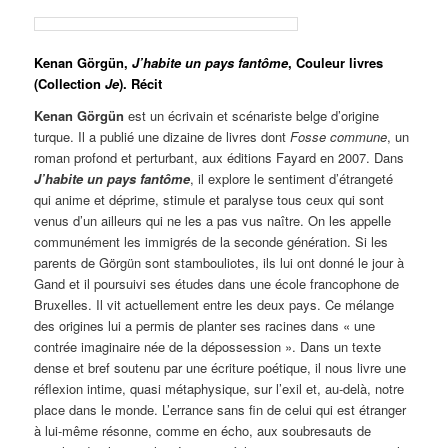
Kenan Görgün,
J’habite un pays fantôme
, Couleur livres
(Collection
Je
). Récit
Kenan Görgün
est un écrivain et scénariste belge d’origine
turque. Il a publié une dizaine de livres dont
Fosse commune
, un
roman profond et perturbant, aux éditions Fayard en 2007. Dans
J’habite un pays fantôme
, il explore le sentiment d’étrangeté
qui anime et déprime, stimule et paralyse tous ceux qui sont
venus d’un ailleurs qui ne les a pas vus naître. On les appelle
communément les immigrés de la seconde génération. Si les
parents de Görgün sont stambouliotes, ils lui ont donné le jour à
Gand et il poursuivi ses études dans une école francophone de
Bruxelles. Il vit actuellement entre les deux pays. Ce mélange
des origines lui a permis de planter ses racines dans « une
contrée imaginaire née de la dépossession ». Dans un texte
dense et bref soutenu par une écriture poétique, il nous livre une
réflexion intime, quasi métaphysique, sur l’exil et, au-delà, notre
place dans le monde. L’errance sans fin de celui qui est étranger
à lui-même résonne, comme en écho, aux soubresauts de