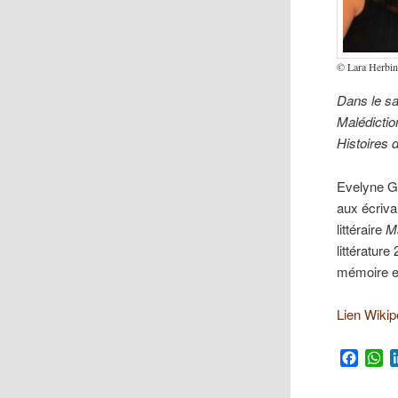
© Lara Herbin
Dans le s
Malédicti
Histoires 
Evelyne Gu
aux écriva
littéraire
M
littératur
mémoire et
Lien Wikip
Faceb
W