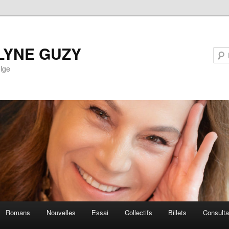
LYNE GUZY
lge
Romans
Nouvelles
Essai
Collectifs
Billets
Consult