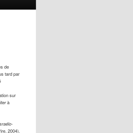
es de
us tard par
é
tion sur
iter
à
sraélo-
ire, 2004).