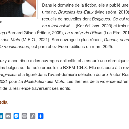
Dans le domaine de la fiction, elle a publié une
urbaine,
Bruxelles-les-Eaux
(Maelström, 2010)
recueils de nouvelles dont
Belgiques. Ce qui r
ia
on a tout oublié…
(Ker éditions, 2023) et trois
ang
(Bernard Gilson Éditeur, 2009),
Le martyr de l’Etoile
(Luc Pire, 20
on des Mots
(M.E.O., 2021). Son ouvrage le plus récent,
Danser, enco
de renaissances
, est paru chez Edern éditions en mars 2025.
zy a contribué à des ouvrages collectifs et
a assuré une chronique 
ins belges sur la radio bruxelloise BXFM 104.3. Elle collabore à la re
arginales
et a figuré dans l’avant-dernière sélection du prix Victor Ro
e 2021 pour
La Malédiction des Mots
. Les thèmes de la violence extrêm
 de la résilience traversent ses écrits.
edia.
ook
hatsApp
LinkedIn
Email
Messenger
Print
Copy
Partager
Link