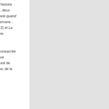
 histoire
, deux
este quand
 romans :
12) et
La
re.
consacrée
vue
ssel de
e, de la