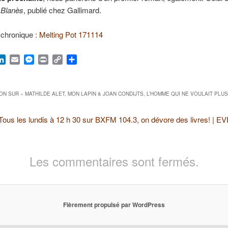
,
Blanès
, publié chez Gallimard.
 chronique :
Melting Pot 171114
ook
hatsApp
LinkedIn
Email
Messenger
Print
Copy
Partager
Link
ON SUR «
MATHILDE ALET, MON LAPIN & JOAN CONDIJTS, L’HOMME QUI NE VOULAIT PLUS
Tous les lundis à 12 h 30 sur BXFM 104.3, on dévore des livres! | 
Les commentaires sont fermés.
Fièrement propulsé par WordPress