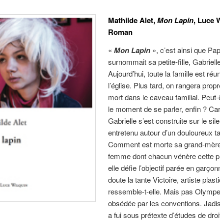
Mathilde Alet,
Mon Lapin
, Luce 
Roman
«
Mon Lapin
», c’est ainsi que Pa
surnommait sa petite-fille, Gabrielle
Aujourd’hui, toute la famille est réu
l’église. Plus tard, on rangera prop
mort dans le caveau familial. Peut-
le moment de se parler, enfin ? Car 
Gabrielle s’est construite sur le sil
entretenu autour d’un douloureux t
Comment est morte sa grand-mère
femme dont chacun vénère cette p
elle défie l’objectif parée en garço
doute la tante Victoire, artiste plasti
ressemble-t-elle. Mais pas Olympe
obsédée par les conventions. Jadis
a fui sous prétexte d’études de droi