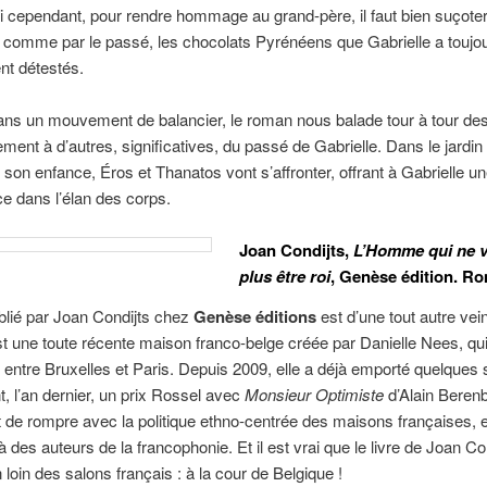
i cependant, pour rendre hommage au grand-père, il faut bien suçote
comme par le passé, les chocolats Pyrénéens que Gabrielle a toujo
nt détestés.
s un mouvement de balancier, le roman nous balade tour à tour de
rement à d’autres, significatives, du passé de Gabrielle. Dans le jardin
 son enfance, Éros et Thanatos vont s’affronter, offrant à Gabrielle u
e dans l’élan des corps.
Joan Condijts,
L’Homme qui ne v
plus être roi
, Genèse édition. R
ublié par Joan Condijts chez
Genèse éditions
est d’une tout autre vei
 une toute récente maison franco-belge créée par Danielle Nees, qu
entre Bruxelles et Paris. Depuis 2009, elle a déjà emporté quelques 
 l’an dernier, un prix Rossel avec
Monsieur Optimiste
d’Alain Beren
st de rompre avec la politique ethno-centrée des maisons françaises,
à des auteurs de la francophonie. Et il est vrai que le livre de Joan Co
 loin des salons français : à la cour de Belgique !