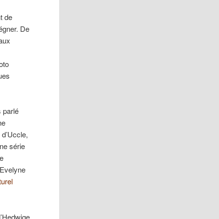
t de
régner. De
 aux
oto
ques
 parlé
ne
 d’Uccle,
ne série
ue
Evelyne
turel
 d’Hedwige