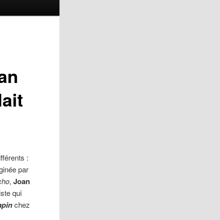
oan
ait
fférents :
ginée par
cho
,
Joan
iste qui
apin
chez