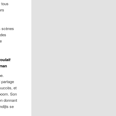
r tous
urs
s scènes
 des
ne
oulait
oman
ne.
i partage
succès, et
boom. Son
 en donnant
ndijts se