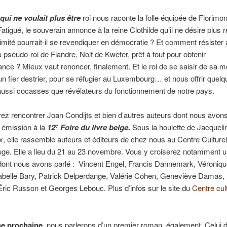
ui ne voulait plus être
roi nous raconte la folle équipée de Florimon
Fatigué, le souverain annonce à la reine Clothilde qu’il ne désire plus 
itimité pourrait-il se revendiquer en démocratie ? Et comment résister
 pseudo-roi de Flandre, Nolf de Kweter, prêt à tout pour obtenir
ance ? Mieux vaut renoncer, finalement. Et le roi de se saisir de sa m
 fier destrier, pour se réfugier au Luxembourg… et nous offrir quel
ussi cocasses que révélateurs du fonctionnement de notre pays.
ez rencontrer Joan Condijts et bien d’autres auteurs dont nous avons
 émission à la
12
Foire du livre belge.
Sous la houlette de Jacqueli
e
 elle rassemble auteurs et éditeurs de chez nous au Centre Culturel
uge
.
Elle a lieu du 21 au 23 novembre. Vous y croiserez notamment u
dont nous avons parlé :
Vincent Engel, Francis Dannemark, Véroniq
sabelle Bary, Patrick Delperdange, Valérie Cohen, Geneviève Damas,
Éric Russon et Georges Lebouc
.
Plus d’infos sur le site du
Centre cul
ne prochaine
, nous parlerons d’un premier roman, également. Celui