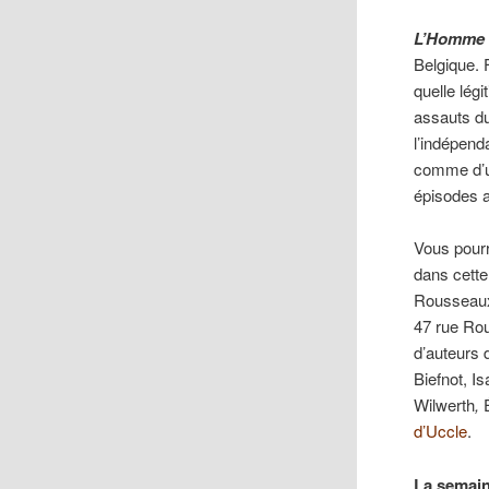
L’Homme q
Belgique. 
quelle lég
assauts du
l’indépend
comme d’un
épisodes a
Vous pourr
dans cette
Rousseaux,
47 rue Ro
d’auteurs 
Biefnot, I
Wilwerth
,
d’Uccle
.
La semai