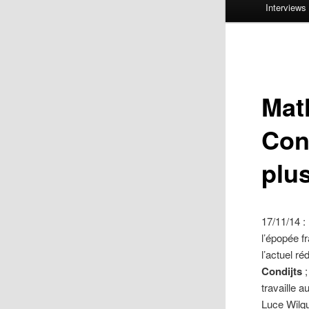
Interviews
Mat
Con
plus
17/11/14 :
l’épopée 
l’actuel r
Condijts
travaille a
Luce Wilqu