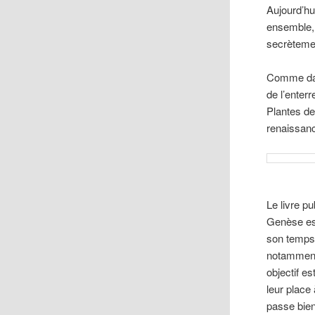
Aujourd’hu
ensemble, 
secrèteme
Comme dan
de l’enter
Plantes de
renaissanc
Le livre p
Genèse est
son temps 
notamment,
objectif e
leur place 
passe bien