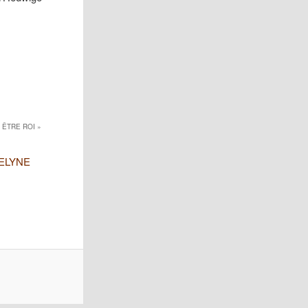
 ÊTRE ROI
»
EVELYNE