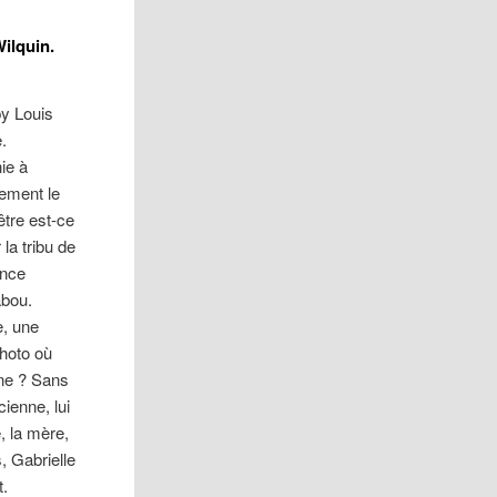
Wilquin.
py Louis
.
nie à
rement le
être est-ce
la tribu de
ence
abou.
, une
hoto où
nne ? Sans
cienne, lui
, la mère,
, Gabrielle
t.