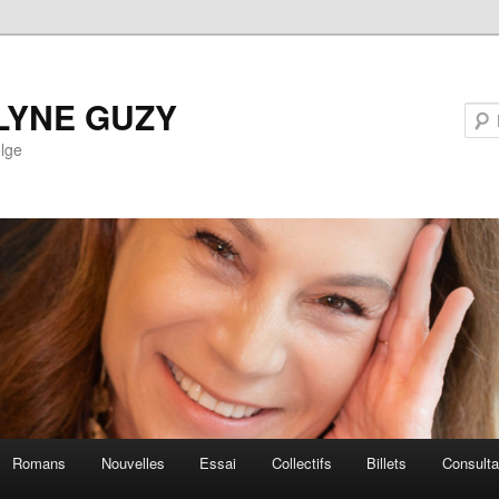
LYNE GUZY
lge
Romans
Nouvelles
Essai
Collectifs
Billets
Consult