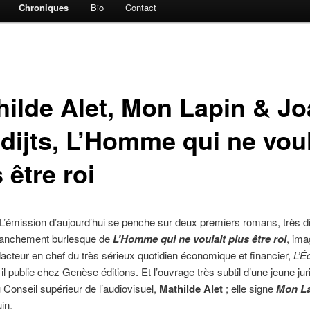
Chroniques
Bio
Contact
hilde Alet, Mon Lapin & J
dijts, L’Homme qui ne voul
 être roi
 L’émission d’aujourd’hui se penche sur deux premiers romans, très di
franchement burlesque de
L’Homme qui ne voulait plus être roi
, ima
édacteur en chef du très sérieux quotidien économique et financier,
L’É
; il publie chez Genèse éditions. Et l’ouvrage très subtil d’une jeune jur
u Conseil supérieur de l’audiovisuel,
Mathilde Alet
; elle signe
Mon L
in.