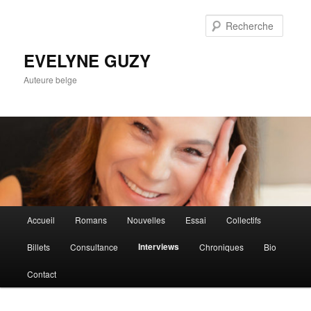
Aller
au
Reche
contenu
principal
EVELYNE GUZY
Auteure belge
Menu
Accueil
Romans
Nouvelles
Essai
Collectifs
principal
Interviews
Billets
Consultance
Chroniques
Bio
Contact