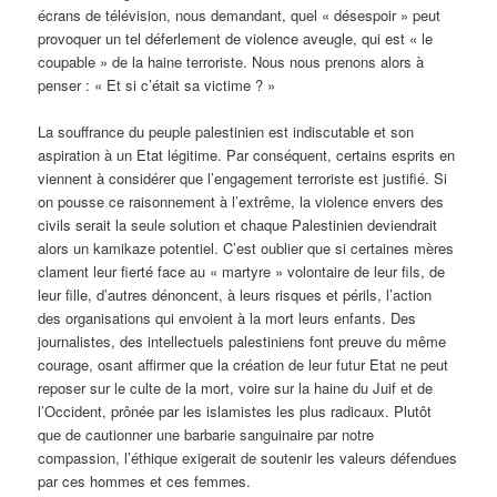
écrans de télévision, nous demandant, quel « désespoir » peut
provoquer un tel déferlement de violence aveugle, qui est « le
coupable » de la haine terroriste. Nous nous prenons alors à
penser : « Et si c’était sa victime ? »
La souffrance du peuple palestinien est indiscutable et son
aspiration à un Etat légitime. Par conséquent, certains esprits en
viennent à considérer que l’engagement terroriste est justifié. Si
on pousse ce raisonnement à l’extrême, la violence envers des
civils serait la seule solution et chaque Palestinien deviendrait
alors un kamikaze potentiel. C’est oublier que si certaines mères
clament leur fierté face au « martyre » volontaire de leur fils, de
leur fille, d’autres dénoncent, à leurs risques et périls, l’action
des organisations qui envoient à la mort leurs enfants. Des
journalistes, des intellectuels palestiniens font preuve du même
courage, osant affirmer que la création de leur futur Etat ne peut
reposer sur le culte de la mort, voire sur la haine du Juif et de
l’Occident, prônée par les islamistes les plus radicaux. Plutôt
que de cautionner une barbarie sanguinaire par notre
compassion, l’éthique exigerait de soutenir les valeurs défendues
par ces hommes et ces femmes.