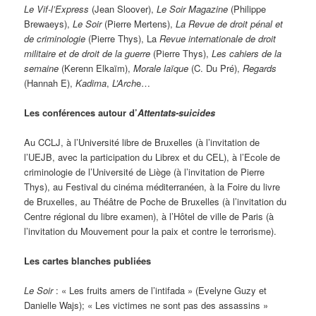
Le Vif-l’Express
(Jean Sloover),
Le Soir Magazine
(Philippe
Brewaeys),
Le Soir
(Pierre Mertens),
La Revue de droit pénal et
de criminologie
(Pierre Thys), La
Revue internationale de droit
militaire et de droit de la guerre
(Pierre Thys),
Les cahiers de la
semaine
(Kerenn Elkaïm),
Morale laïque
(C. Du Pré),
Regards
(Hannah E),
Kadima
,
L’Arch
e…
Les conférences autour d’
Attentats-suicides
Au CCLJ, à l’Université libre de Bruxelles (à l’invitation de
l’UEJB, avec la participation du Librex et du CEL), à l’Ecole de
criminologie de l’Université de Liège (à l’invitation de Pierre
Thys), au Festival du cinéma méditerranéen, à la Foire du livre
de Bruxelles, au Théâtre de Poche de Bruxelles (à l’invitation du
Centre régional du libre examen), à l’Hôtel de ville de Paris (à
l’invitation du Mouvement pour la paix et contre le terrorisme).
Les cartes blanches publiées
Le Soir
: « Les fruits amers de l’intifada » (Evelyne Guzy et
Danielle Wajs); « Les victimes ne sont pas des assassins »