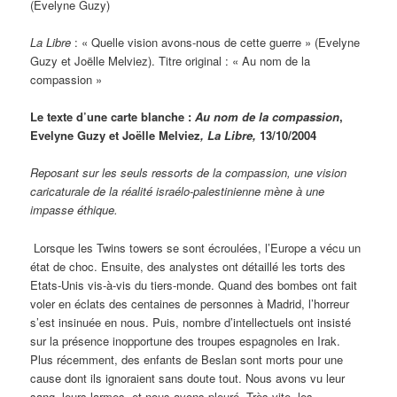
(Evelyne Guzy)
La Libre
: « Quelle vision avons-nous de cette guerre » (Evelyne
Guzy et Joëlle Melviez). Titre original : « Au nom de la
compassion »
Le texte d’une carte blanche :
Au nom de la compassion
,
Evelyne Guzy et Joëlle Melviez
, La Libre,
13/10/2004
Reposant sur les seuls ressorts de la compassion, une vision
caricaturale de la réalité israélo-palestinienne mène à une
impasse éthique.
Lorsque les Twins towers se sont écroulées, l’Europe a vécu un
état de choc. Ensuite, des analystes ont détaillé les torts des
Etats-Unis vis-à-vis du tiers-monde. Quand des bombes ont fait
voler en éclats des centaines de personnes à Madrid, l’horreur
s’est insinuée en nous. Puis, nombre d’intellectuels ont insisté
sur la présence inopportune des troupes espagnoles en Irak.
Plus récemment, des enfants de Beslan sont morts pour une
cause dont ils ignoraient sans doute tout. Nous avons vu leur
sang, leurs larmes, et nous avons pleuré. Très vite, les