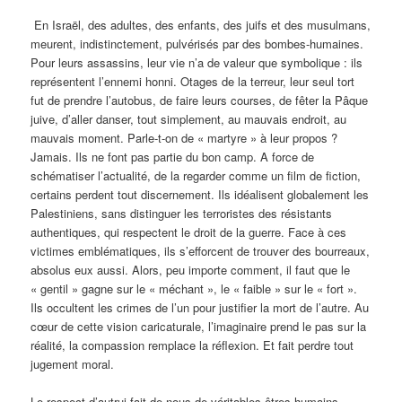
En Israël, des adultes, des enfants, des juifs et des musulmans,
meurent, indistinctement, pulvérisés par des bombes-humaines.
Pour leurs assassins, leur vie n’a de valeur que symbolique : ils
représentent l’ennemi honni. Otages de la terreur, leur seul tort
fut de prendre l’autobus, de faire leurs courses, de fêter la Pâque
juive, d’aller danser, tout simplement, au mauvais endroit, au
mauvais moment. Parle-t-on de « martyre » à leur propos ?
Jamais. Ils ne font pas partie du bon camp. A force de
schématiser l’actualité, de la regarder comme un film de fiction,
certains perdent tout discernement. Ils idéalisent globalement les
Palestiniens, sans distinguer les terroristes des résistants
authentiques, qui respectent le droit de la guerre. Face à ces
victimes emblématiques, ils s’efforcent de trouver des bourreaux,
absolus eux aussi. Alors, peu importe comment, il faut que le
« gentil » gagne sur le « méchant », le « faible » sur le « fort ».
Ils occultent les crimes de l’un pour justifier la mort de l’autre. Au
cœur de cette vision caricaturale, l’imaginaire prend le pas sur la
réalité, la compassion remplace la réflexion. Et fait perdre tout
jugement moral.
Le respect d’autrui fait de nous de véritables êtres humains.