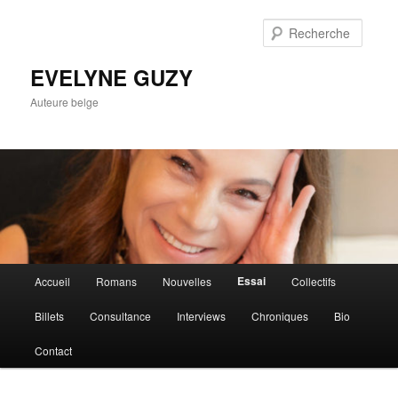
Aller
au
Reche
contenu
principal
EVELYNE GUZY
Auteure belge
Menu
Essai
Accueil
Romans
Nouvelles
Collectifs
principal
Billets
Consultance
Interviews
Chroniques
Bio
Contact