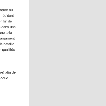
asquer ou
s résident
n fin de
te dans une
une telle
 l’argument
a bataille
 qualifiés
,
e) afin de
orique.