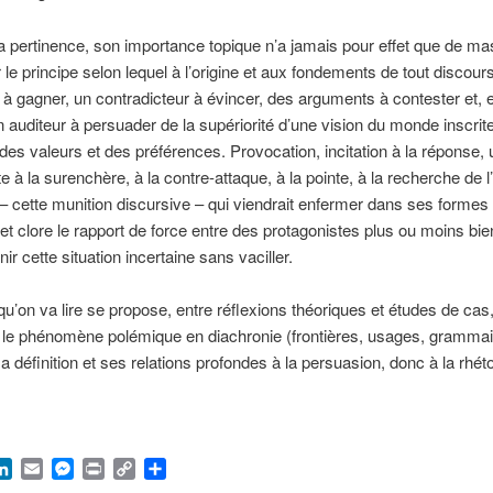
a pertinence, son importance topique n’a jamais pour effet que de m
 le principe selon lequel à l’origine et aux fondements de tout discour
à gagner, un contradicteur à évincer, des arguments à contester et, e
 auditeur à persuader de la supériorité d’une vision du monde inscri
 des valeurs et des préférences. Provocation, incitation à la réponse, 
te à la surenchère, à la contre-attaque, à la pointe, à la recherche de
– cette munition discursive – qui viendrait enfermer dans ses formes l
et clore le rapport de force entre des protagonistes plus ou moins bien
ir cette situation incertaine sans vaciller.
qu’on va lire se propose, entre réflexions théoriques et études de cas
 le phénomène polémique en diachronie (frontières, usages, grammair
a définition et ses relations profondes à la persuasion, donc à la rhét
ook
hatsApp
LinkedIn
Email
Messenger
Print
Copy
Partager
Link