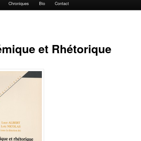
Chroniques
Bio
Contact
émique et Rhétorique