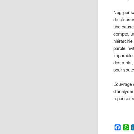
Négliger s
de récuser
une cause 
compte, un
hiérarchie
parole invi
imparable 
des mots, 
pour souten
L’ouvrage 
d’analyser
repenser s
Faceb
W