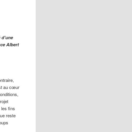
é d’une
uce Albert
ntraire,
est au cœur
onditions,
rojet
les fins
que reste
coups