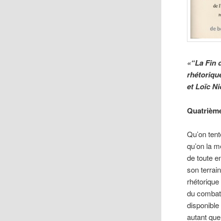
«“La Fin d
rhétorique
et Loïc N
Quatrième
Qu’on tent
qu’on la m
de toute e
son terrain
rhétorique
du combat.
disponible
autant que