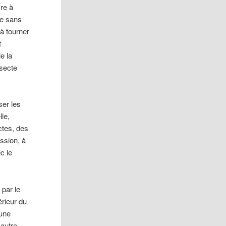
vre à
le sans
 à tourner
t
e la
 secte
ser les
le,
ctes, des
ession, à
c le
 par le
érieur du
 une
 autre