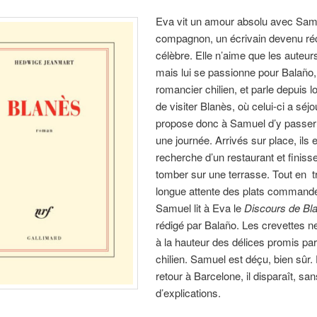
Eva vit un amour absolu avec Sam
compagnon, un écrivain devenu r
célèbre. Elle n’aime que les auteur
mais lui se passionne pour Balaño,
romancier chilien, et parle depuis 
de visiter Blanès, où celui-ci a séjo
propose donc à Samuel d’y passe
une journée. Arrivés sur place, ils e
recherche d’un restaurant et finiss
tomber sur une terrasse. Tout en t
longue attente des plats command
Samuel lit à Eva le
Discours de Bl
rédigé par Balaño. Les crevettes n
à la hauteur des délices promis par
chilien. Samuel est déçu, bien sûr.
retour à Barcelone, il disparaît, san
d’explications.