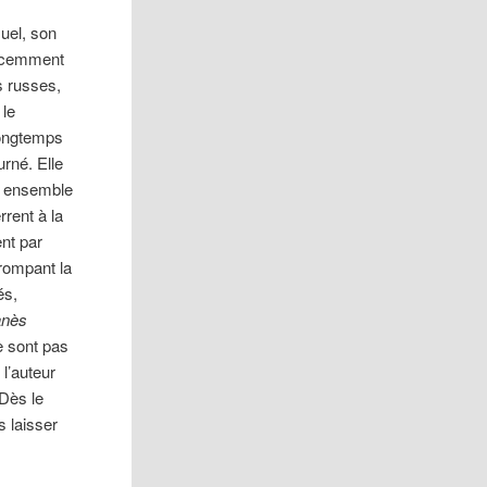
uel, son
écemment
s russes,
 le
longtemps
urné. Elle
r ensemble
rrent à la
ent par
rompant la
és,
anès
e sont pas
 l’auteur
 Dès le
s laisser