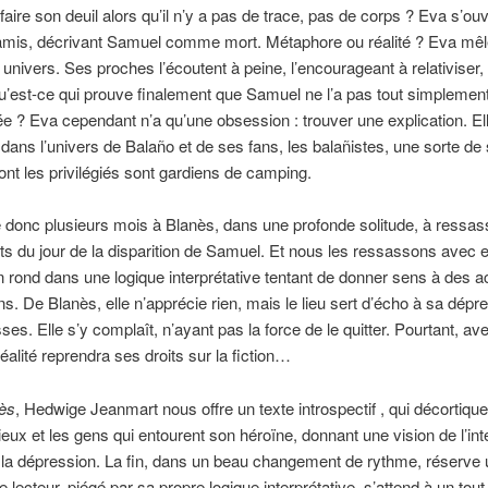
ire son deuil alors qu’il n’y a pas de trace, pas de corps ? Eva s’ou
amis, décrivant Samuel comme mort. Métaphore ou réalité ? Eva mê
univers. Ses proches l’écoutent à peine, l’encourageant à relativiser,
u’est-ce qui prouve finalement que Samuel ne l’a pas tout simplemen
 ? Eva cependant n’a qu’une obsession : trouver une explication. Ell
dans l’univers de Balaño et de ses fans, les balañistes, une sorte de
 dont les privilégiés sont gardiens de camping.
donc plusieurs mois à Blanès, dans une profonde solitude, à ressas
 du jour de la disparition de Samuel. Et nous les ressassons avec el
n rond dans une logique interprétative tentant de donner sens à des a
ins. De Blanès, elle n’apprécie rien, mais le lieu sert d’écho à sa dépr
es. Elle s’y complaît, n’ayant pas la force de le quitter. Pourtant, ave
éalité reprendra ses droits sur la fiction…
ès
, Hedwige Jeanmart nous offre un texte introspectif , qui décortique
ieux et les gens qui entourent son héroïne, donnant une vision de l’int
e la dépression. La fin, dans un beau changement de rythme, réserve
le lecteur, piégé par sa propre logique interprétative, s’attend à un tout