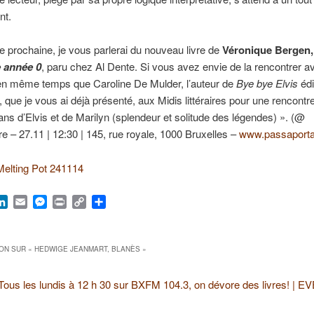
nt.
 prochaine, je vous parlerai du nouveau livre de
Véronique Bergen,
 année 0
, paru chez Al Dente. Si vous avez envie de la rencontrer av
 en même temps que Caroline De Mulder, l’auteur de
Bye bye Elvis
édi
 que je vous ai déjà présenté, aux Midis littéraires pour une rencontre 
ns d’Elvis et de Marilyn (splendeur et solitude des légendes) ». (@
re – 27.11 | 12:30 | 145, rue royale, 1000 Bruxelles –
www.passaporta
Melting Pot 241114
ook
hatsApp
LinkedIn
Email
Messenger
Print
Copy
Partager
Link
ON SUR «
HEDWIGE JEANMART, BLANÈS
»
Tous les lundis à 12 h 30 sur BXFM 104.3, on dévore des livres! | 