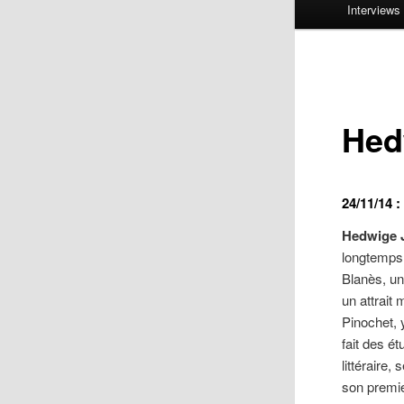
Interviews
Hed
24/11/14 
Hedwige 
longtemps 
Blanès, un
un attrait 
Pinochet, 
fait des é
littéraire,
son premie