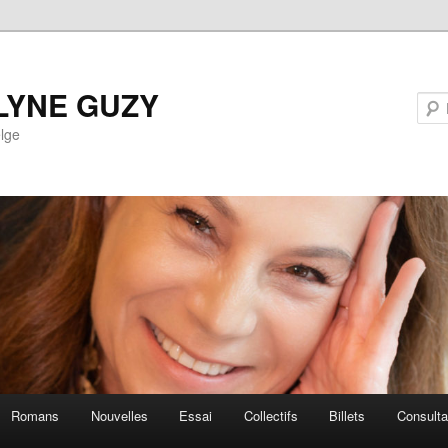
LYNE GUZY
lge
Romans
Nouvelles
Essai
Collectifs
Billets
Consult