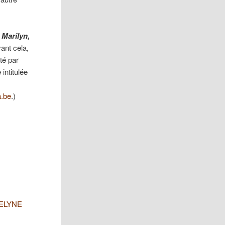
Marilyn,
ant cela,
té par
intitulée
.be
.)
EVELYNE