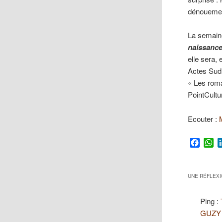
dénoueme
La semaine
naissance
elle sera,
Actes Sud,
« Les roma
PointCultu
Ecouter :
Faceb
W
UNE RÉFLEXI
Ping :
GUZY