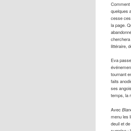
Comment fa
quelques 
cesse ces 
la page. Q
abandonnée
cherchera 
littéraire,
Eva passe 
événements
tournant e
faits anod
ses angoiss
temps, la r
Avec
Blan
menu les l
deuil et d
surprise : 