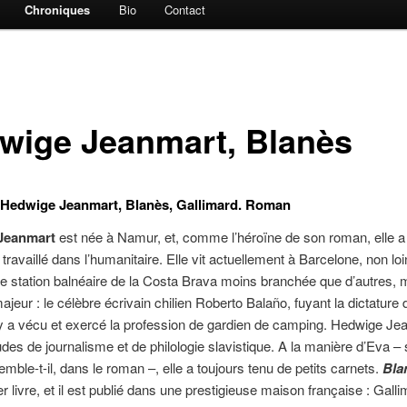
Chroniques
Bio
Contact
wige Jeanmart, Blanès
: Hedwige Jeanmart, Blanès, Gallimard. Roman
Jeanmart
est née à Namur, et, comme l’héroïne de son roman, elle a
travaillé dans l’humanitaire. Elle vit actuellement à Barcelone, non lo
e station balnéaire de la Costa Brava moins branchée que d’autres, m
majeur : le célèbre écrivain chilien Roberto Balaño, fuyant la dictature 
y a vécu et exercé la profession de gardien de camping. Hedwige Je
tudes de journalisme et de philologie slavistique. A la manière d’Eva –
 semble-t-il, dans le roman –, elle a toujours tenu de petits carnets.
Bla
r livre, et il est publié dans une prestigieuse maison française : Galli