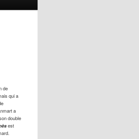
in de
ais qui a
de
anmart a
 son double
nès
est
mard.