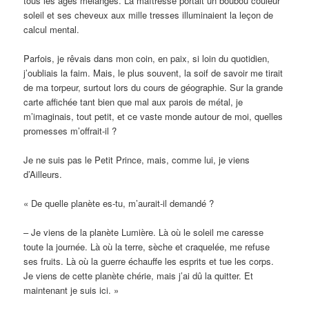
tous les âges mélangés. La maîtresse portait un boubou couleur
soleil et ses cheveux aux mille tresses illuminaient la leçon de
calcul mental.
Parfois, je rêvais dans mon coin, en paix, si loin du quotidien,
j’oubliais la faim. Mais, le plus souvent, la soif de savoir me tirait
de ma torpeur, surtout lors du cours de géographie. Sur la grande
carte affichée tant bien que mal aux parois de métal, je
m’imaginais, tout petit, et ce vaste monde autour de moi, quelles
promesses m’offrait-il ?
Je ne suis pas le Petit Prince, mais, comme lui, je viens
d’Ailleurs.
« De quelle planète es-tu, m’aurait-il demandé ?
– Je viens de la planète Lumière. Là où le soleil me caresse
toute la journée. Là où la terre, sèche et craquelée, me refuse
ses fruits. Là où la guerre échauffe les esprits et tue les corps.
Je viens de cette planète chérie, mais j’ai dû la quitter. Et
maintenant je suis ici. »