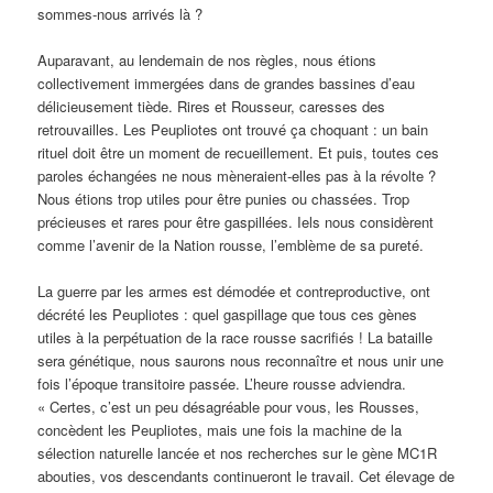
sommes-nous arrivés là ?
Auparavant, au lendemain de nos règles, nous étions
collectivement immergées dans de grandes bassines d’eau
délicieusement tiède. Rires et Rousseur, caresses des
retrouvailles. Les Peupliotes ont trouvé ça choquant : un bain
rituel doit être un moment de recueillement. Et puis, toutes ces
paroles échangées ne nous mèneraient-elles pas à la révolte ?
Nous étions trop utiles pour être punies ou chassées. Trop
précieuses et rares pour être gaspillées. Iels nous considèrent
comme l’avenir de la Nation rousse, l’emblème de sa pureté.
La guerre par les armes est démodée et contreproductive, ont
décrété les Peupliotes : quel gaspillage que tous ces gènes
utiles à la perpétuation de la race rousse sacrifiés ! La bataille
sera génétique, nous saurons nous reconnaître et nous unir une
fois l’époque transitoire passée. L’heure rousse adviendra.
« Certes, c’est un peu désagréable pour vous, les Rousses,
concèdent les Peupliotes, mais une fois la machine de la
sélection naturelle lancée et nos recherches sur le gène MC1R
abouties, vos descendants continueront le travail. Cet élevage de