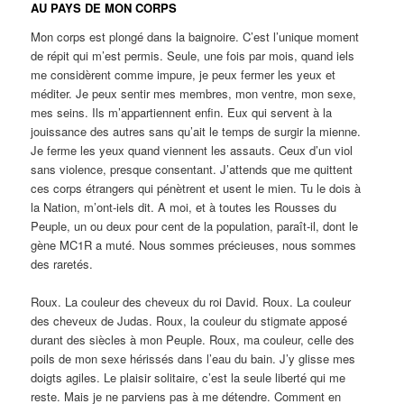
AU PAYS DE MON CORPS
Mon corps est plongé dans la baignoire. C’est l’unique moment
de répit qui m’est permis. Seule, une fois par mois, quand iels
me considèrent comme impure, je peux fermer les yeux et
méditer. Je peux sentir mes membres, mon ventre, mon sexe,
mes seins. Ils m’appartiennent enfin. Eux qui servent à la
jouissance des autres sans qu’ait le temps de surgir la mienne.
Je ferme les yeux quand viennent les assauts. Ceux d’un viol
sans violence, presque consentant. J’attends que me quittent
ces corps étrangers qui pénètrent et usent le mien. Tu le dois à
la Nation, m’ont-iels dit. A moi, et à toutes les Rousses du
Peuple, un ou deux pour cent de la population, paraît-il, dont le
gène MC1R a muté. Nous sommes précieuses, nous sommes
des raretés.
Roux. La couleur des cheveux du roi David. Roux. La couleur
des cheveux de Judas. Roux, la couleur du stigmate apposé
durant des siècles à mon Peuple. Roux, ma couleur, celle des
poils de mon sexe hérissés dans l’eau du bain. J’y glisse mes
doigts agiles. Le plaisir solitaire, c’est la seule liberté qui me
reste. Mais je ne parviens pas à me détendre. Comment en