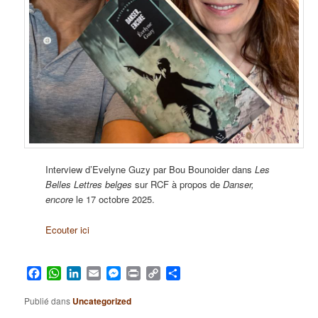
Interview d’Evelyne Guzy par Bou Bounoider dans
Les
Belles Lettres belges
sur RCF à propos de
Danser,
encore
le 17 octobre 2025.
Ecouter ici
Facebook
WhatsApp
LinkedIn
Email
Messenger
Print
Copy
Partager
Link
Publié dans
Uncategorized