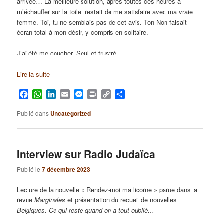
arrivée… La meilleure solution, après toutes ces heures à
m’échauffer sur la toile, restait de me satisfaire avec ma vraie
femme. Toi, tu ne semblais pas de cet avis. Ton Non faisait
écran total à mon désir, y compris en solitaire.
J’ai été me coucher. Seul et frustré.
Lire la suite
Facebook
WhatsApp
LinkedIn
Email
Messenger
Print
Copy
Partager
Link
Publié dans
Uncategorized
Interview sur Radio Judaïca
Publié le
7 décembre 2023
Lecture de la nouvelle « Rendez-moi ma licorne » parue dans la
revue
Marginales
et présentation du recueil de nouvelles
Belgiques. Ce qui reste quand on a tout oublié…