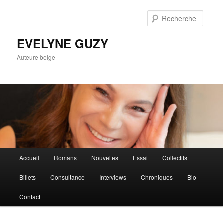
Aller
Aller
au
au
Reche
contenu
contenu
principal
secondaire
EVELYNE GUZY
Auteure belge
Menu
Accueil
Romans
Nouvelles
Essai
Collectifs
principal
Billets
Consultance
Interviews
Chroniques
Bio
Contact