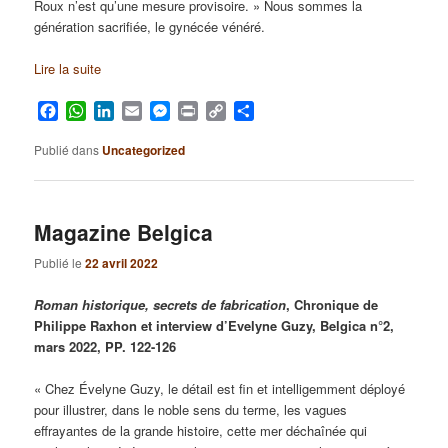
Roux n’est qu’une mesure provisoire. » Nous sommes la
génération sacrifiée, le gynécée vénéré.
Lire la suite
Facebook
WhatsApp
LinkedIn
Email
Messenger
Print
Copy
Partager
Link
Publié dans
Uncategorized
Magazine Belgica
Publié le
22 avril 2022
Roman historique, secrets de fabrication
, Chronique de
Philippe Raxhon et interview d’Evelyne Guzy, Belgica n°2,
mars 2022, PP. 122-126
« Chez Évelyne Guzy, le détail est fin et intelligemment déployé
pour illustrer, dans le noble sens du terme, les vagues
effrayantes de la grande histoire, cette mer déchaînée qui